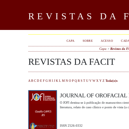
REVISTAS DA 
CAPA
SOBRE
ACESSO
CAD
Capa
>
Revistas da 
REVISTAS DA FACIT
A
B
C
D
E
F
G
H
I
J
K
L
M
N
O
P
Q
R
S
T
U
V
W
X
Y
Z
Toda(o)s
JOURNAL OF OROFACIAL 
O JOFI destina-se à publicação de manuscritos cientí
literatura, relato de caso clínico e ponto de vista (a
ISSN 2526-0332