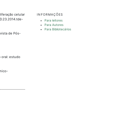
iferação celular
INFORMAÇÕES
/D.23.2014.tde-
Para leitores
Para Autores
Para Bibliotecários
evista de Pós-
o oral: estudo
ínico-