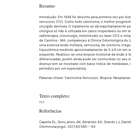
Resumo
Introdução: Em 1948 foi descrito pela primeira vez por Ac
verrucoso (CV). Como todo carcinoma, o melhor prognósti
cirurgião dentista. O tratamento se dá majoritariamente p
cirúrgica só não é utilizada em casos inoperáveis ou em le
radioterapia, criocirurgia, metotrexato ou laser CO2 e im
de Carolina - MA, compareceu à Clínica Odontológica do
uma extensa lesão múltipla, verrucosa, de contorno irreg
hipocrômica medindo aproximadamente de 5 a 6 cm em seu 
esquerdo. Realizou-se uma biopsia incisional da lesão e
diferenciadas, porém ainda pode ser confundido no seu est
doença tem se mostrado com baixo índice de metástase, 
periódico por um especialista.
Palavras-chave: Carcinoma Verrucoso. Biopsia. Neoplasias 
Texto completo:
PDF
Referências
Capella DL, Gonc¸alves JM, Abrantes AA, Grando LJ, Daniel
Otorhinolaryngol. 2017;83:585---93