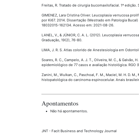
Freitas, R. Tratado de cirurgia bucomaxilofacial. 1ª edição.
GIMENEZ, Lara Cristina Oliver. Leucoplasia verrucosa proli
por Ki67. 2014. Dissertação (Mestrado em Patologia Bucal)
18032015-162134. Acesso em: 2021-08-26.
LANEL, V., & JÚNIOR, C. A. L. (2012). Leucoplasia verrucos
Graduação, 19(2), 76-80.
LIMA, J. R. S. Atlas colorido de Anestesiologia em Odonto
Soares, R. C., Campelo, A. J. T., Oliveira, M. C., & Galvão,
epidemiológico de 77 casos e avaliação histológica. RGO (
Zanini, M., Wulkan, C., Paschoal, F. M., Maciel, M. H. D. M.
histopatológica do carcinoma espinocelular. Anais brasilei
Apontamentos
Não há apontamentos.
JNT - Facit Business and Technology Journal