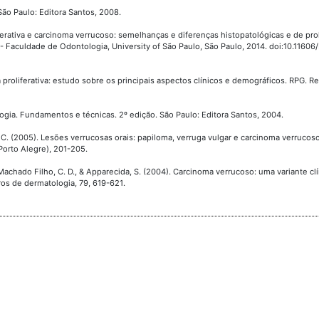
 São Paulo: Editora Santos, 2008.
ferativa e carcinoma verrucoso: semelhanças e diferenças histopatológicas e de prol
 - Faculdade de Odontologia, University of São Paulo, São Paulo, 2014. doi:10.11606
a proliferativa: estudo sobre os principais aspectos clínicos e demográficos. RPG. R
logia. Fundamentos e técnicas. 2º edição. São Paulo: Editora Santos, 2004.
 H. C. (2005). Lesões verrucosas orais: papiloma, verruga vulgar e carcinoma verrucos
Porto Alegre), 201-205.
, Machado Filho, C. D., & Apparecida, S. (2004). Carcinoma verrucoso: uma variante cl
ros de dermatologia, 79, 619-621.