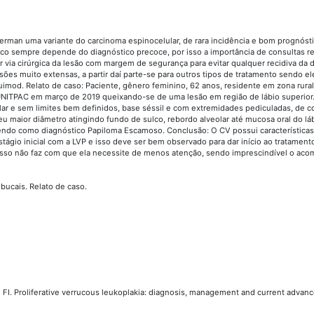
kerman uma variante do carcinoma espinocelular, de rara incidência e bom prognóst
co sempre depende do diagnóstico precoce, por isso a importância de consultas r
or via cirúrgica da lesão com margem de segurança para evitar qualquer recidiva da 
sões muito extensas, a partir daí parte-se para outros tipos de tratamento sendo el
iquimod. Relato de caso: Paciente, gênero feminino, 62 anos, residente em zona rura
 UNITPAC em março de 2019 queixando-se de uma lesão em região de lábio superio
ular e sem limites bem definidos, base séssil e com extremidades pediculadas, de c
maior diâmetro atingindo fundo de sulco, rebordo alveolar até mucosa oral do láb
 tendo como diagnóstico Papiloma Escamoso. Conclusão: O CV possui característica
ágio inicial com a LVP e isso deve ser bem observado para dar início ao tratament
isso não faz com que ela necessite de menos atenção, sendo imprescindível o a
bucais. Relato de caso.
 FI. Proliferative verrucous leukoplakia: diagnosis, management and current advanc