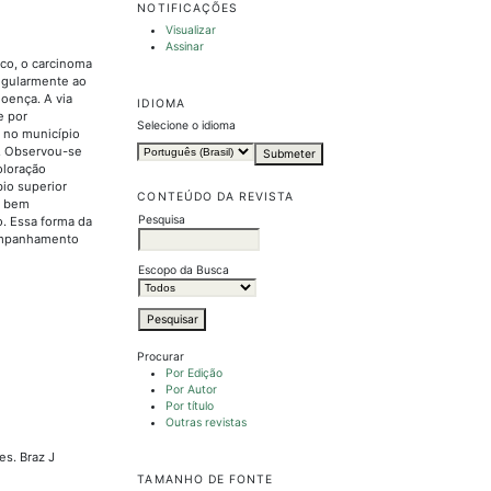
NOTIFICAÇÕES
Visualizar
Assinar
ico, o carcinoma
egularmente ao
doença. A via
IDIOMA
e por
Selecione o idioma
l no município
r. Observou-se
oloração
io superior
CONTEÚDO DA REVISTA
s bem
Pesquisa
o. Essa forma da
companhamento
Escopo da Busca
Procurar
Por Edição
Por Autor
Por título
Outras revistas
es. Braz J
TAMANHO DE FONTE