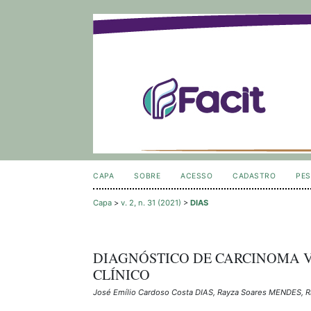
CAPA
SOBRE
ACESSO
CADASTRO
PES
Capa
>
v. 2, n. 31 (2021)
>
DIAS
DIAGNÓSTICO DE CARCINOMA V
CLÍNICO
José Emílio Cardoso Costa DIAS, Rayza Soares MENDES, 