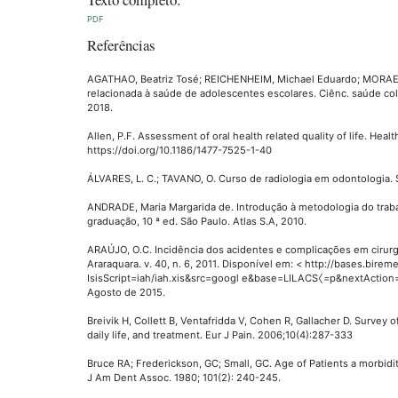
PDF
Referências
AGATHAO, Beatriz Tosé; REICHENHEIM, Michael Eduardo; MORAES,
relacionada à saúde de adolescentes escolares. Ciênc. saúde coleti
2018.
Allen, P.F. Assessment of oral health related quality of life. Hea
https://doi.org/10.1186/1477-7525-1-40
ÁLVARES, L. C.; TAVANO, O. Curso de radiologia em odontologia. S
ANDRADE, Maria Margarida de. Introdução à metodologia do trabal
graduação, 10 ª ed. São Paulo. Atlas S.A, 2010.
ARAÚJO, O.C. Incidência dos acidentes e complicações em cirurg
Araraquara. v. 40, n. 6, 2011. Disponível em: < http://bases.birem
IsisScript=iah/iah.xis&src=googl e&base=LILACS〈=p&nextActio
Agosto de 2015.
Breivik H, Collett B, Ventafridda V, Cohen R, Gallacher D. Survey 
daily life, and treatment. Eur J Pain. 2006;10(4):287-333
Bruce RA; Frederickson, GC; Small, GC. Age of Patients a morbidi
J Am Dent Assoc. 1980; 101(2): 240-245.