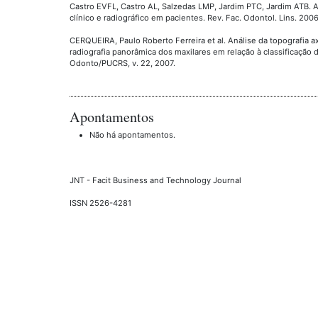
Castro EVFL, Castro AL, Salzedas LMP, Jardim PTC, Jardim ATB. A
clínico e radiográfico em pacientes. Rev. Fac. Odontol. Lins. 2006;
CERQUEIRA, Paulo Roberto Ferreira et al. Análise da topografia ax
radiografia panorâmica dos maxilares em relação à classificação 
Odonto/PUCRS, v. 22, 2007.
Apontamentos
Não há apontamentos.
JNT - Facit Business and Technology Journal
ISSN 2526-4281