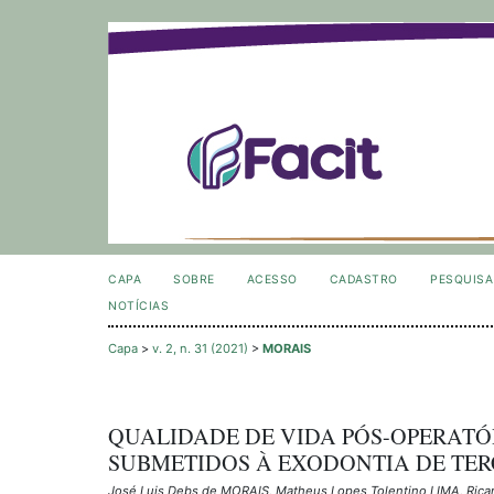
CAPA
SOBRE
ACESSO
CADASTRO
PESQUISA
NOTÍCIAS
Capa
>
v. 2, n. 31 (2021)
>
MORAIS
QUALIDADE DE VIDA PÓS-OPERATÓ
SUBMETIDOS À EXODONTIA DE TER
José Luis Debs de MORAIS, Matheus Lopes Tolentino LIMA, Ric