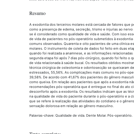
Resumo
A exodontia dos terceiros molares está cercada de fatores que
como a presença de edema, secreção, trismo e injurias ao nervo 
se é considerado como qualidade de vida e saúde. Com isso esse 
de vida de pacientes no pós-operatório submetidos à exodontia 
comuns observados. Quarenta e oito pacientes de uma clínica es
molares. O instrumento de coleta de dados foi feito em duas etapa
quando foi realizada a anamnese, e as informações relacionadas 
segunda etapa foi após 7 dias pós-cirúrgico, quando foi feito o 
de vida relacionada à saúde bucal. Os resultados obtidos mostr
técnica cirúrgica de osteotomia e odontosecção se queixaram de
estressados, 55,56%. As complicações mais comuns no pós-opera
39,58%. De acordo com 41,67% dos pacientes do gênero masculin
como queixa. Em relação aos pacientes que após a exodontia nã
recomendações pós-operatória que é entregue no final do ato cir
desconforto após a exodontia. Os resultados indicam que as téc
na qualidade de vida do paciente durante o pós-operatório e a cl
que se refere à realização das atividades do cotidiano e o gêne
sensação dolorosa em relação ao gênero masculino.
Palavras-chave: Qualidade de vida. Dente Molar. Pós-operatório.
Texto completo: