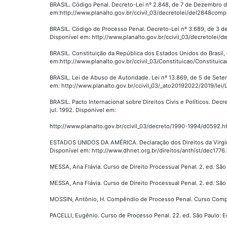
BRASIL. Código Penal. Decreto-Lei nº 2.848, de 7 de Dezembro de 
em:http://www.planalto.gov.br/ccivil_03/decretolei/del2848comp
BRASIL. Código de Processo Penal. Decreto-Lei nº 3.689, de 3 de O
Disponível em: http://www.planalto.gov.br/ccivil_03/decretolei/
BRASIL. Constituição da República dos Estados Unidos do Brasil, 
em:http://www.planalto.gov.br/ccivil_03/Constituicao/Constituic
BRASIL. Lei de Abuso de Autoridade. Lei nº 13.869, de 5 de Setem
em: http://www.planalto.gov.br/ccivil_03/_ato20192022/2019/lei/
BRASIL. Pacto Internacional sobre Direitos Civis e Políticos. Decr
jul. 1992. Disponível em:
http://www.planalto.gov.br/ccivil_03/decreto/1990-1994/d0592.h
ESTADOS UNIDOS DA AMÉRICA. Declaração dos Direitos da Virgíni
Disponível em: http://www.dhnet.org.br/direitos/anthist/dec1776
MESSA, Ana Flávia. Curso de Direito Processual Penal. 2. ed. São 
MESSA, Ana Flávia. Curso de Direito Processual Penal. 2. ed. São 
MOSSIN, Antônio, H. Compêndio de Processo Penal. Curso Complet
PACELLI, Eugênio. Curso de Processo Penal. 22. ed. São Paulo: Ed