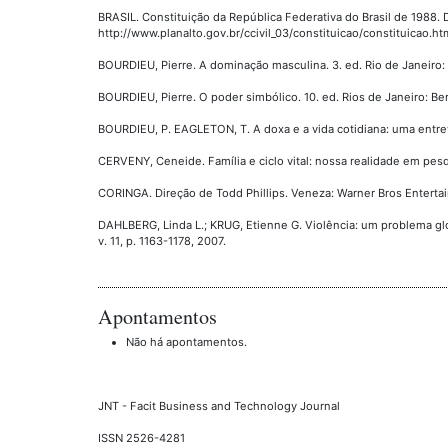
BRASIL. Constituição da República Federativa do Brasil de 1988. 
http://www.planalto.gov.br/ccivil_03/constituicao/constituicao.h
BOURDIEU, Pierre. A dominação masculina. 3. ed. Rio de Janeiro: 
BOURDIEU, Pierre. O poder simbólico. 10. ed. Rios de Janeiro: Ber
BOURDIEU, P. EAGLETON, T. A doxa e a vida cotidiana: uma entrev
CERVENY, Ceneide. Família e ciclo vital: nossa realidade em pesq
CORINGA. Direção de Todd Phillips. Veneza: Warner Bros Enterta
DAHLBERG, Linda L.; KRUG, Etienne G. Violência: um problema glo
v. 11, p. 1163-1178, 2007.
Apontamentos
Não há apontamentos.
JNT - Facit Business and Technology Journal
ISSN 2526-4281