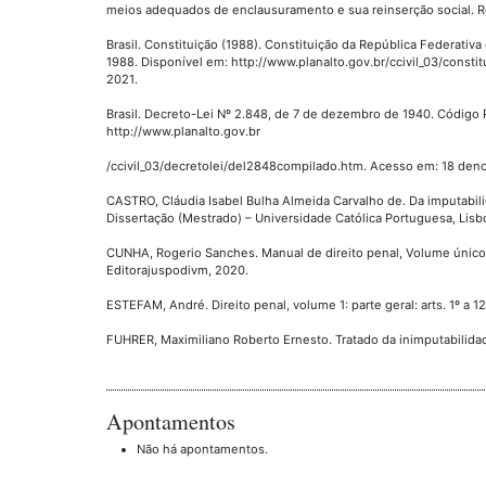
meios adequados de enclausuramento e sua reinserção social. Revis
Brasil. Constituição (1988). Constituição da República Federativa d
1988. Disponível em: http://www.planalto.gov.br/ccivil_03/consti
2021.
Brasil. Decreto-Lei Nº 2.848, de 7 de dezembro de 1940. Código P
http://www.planalto.gov.br
/ccivil_03/decretolei/del2848compilado.htm. Acesso em: 18 deno
CASTRO, Cláudia Isabel Bulha Almeida Carvalho de. Da imputabili
Dissertação (Mestrado) – Universidade Católica Portuguesa, Lisbo
CUNHA, Rogerio Sanches. Manual de direito penal, Volume único: pa
Editorajuspodivm, 2020.
ESTEFAM, André. Direito penal, volume 1: parte geral: arts. 1º a 12
FUHRER, Maximiliano Roberto Ernesto. Tratado da inimputabilidad
Apontamentos
Não há apontamentos.