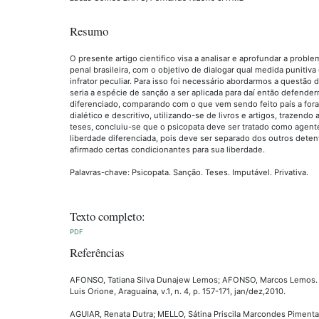
Resumo
O presente artigo cientifico visa a analisar e aprofundar a probl
penal brasileira, com o objetivo de dialogar qual medida punitiva
infrator peculiar. Para isso foi necessário abordarmos a questão 
seria a espécie de sanção a ser aplicada para daí então defend
diferenciado, comparando com o que vem sendo feito país a fora. 
dialético e descritivo, utilizando-se de livros e artigos, trazendo
teses, concluiu-se que o psicopata deve ser tratado como agent
liberdade diferenciada, pois deve ser separado dos outros dete
afirmado certas condicionantes para sua liberdade.
Palavras-chave: Psicopata. Sanção. Teses. Imputável. Privativa.
Texto completo:
PDF
Referências
AFONSO, Tatiana Silva Dunajew Lemos; AFONSO, Marcos Lemos. O 
Luis Orione, Araguaína, v.1, n. 4, p. 157-171, jan/dez,2010.
AGUIAR, Renata Dutra; MELLO, Sátina Priscila Marcondes Pimenta. A