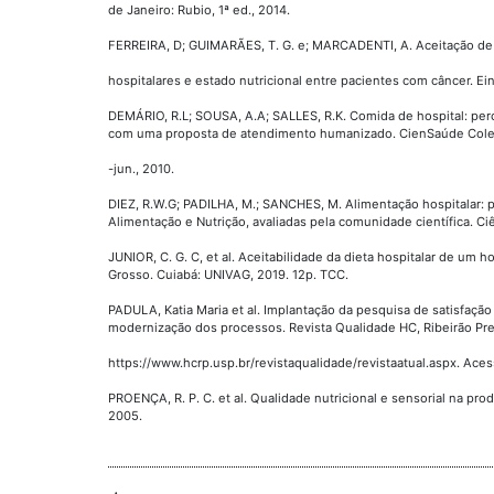
de Janeiro: Rubio, 1ª ed., 2014.
FERREIRA, D; GUIMARÃES, T. G. e; MARCADENTI, A. Aceitação de
hospitalares e estado nutricional entre pacientes com câncer. Einst
DEMÁRIO, R.L; SOUSA, A.A; SALLES, R.K. Comida de hospital: pe
com uma proposta de atendimento humanizado. CienSaúde Colet.. 
-jun., 2010.
DIEZ, R.W.G; PADILHA, M.; SANCHES, M. Alimentação hospitalar: p
Alimentação e Nutrição, avaliadas pela comunidade científica. Ciê
JUNIOR, C. G. C, et al. Aceitabilidade da dieta hospitalar de um 
Grosso. Cuiabá: UNIVAG, 2019. 12p. TCC.
PADULA, Katia Maria et al. Implantação da pesquisa de satisfaç
modernização dos processos. Revista Qualidade HC, Ribeirão Pret
https://www.hcrp.usp.br/revistaqualidade/revistaatual.aspx. Aces
PROENÇA, R. P. C. et al. Qualidade nutricional e sensorial na pr
2005.