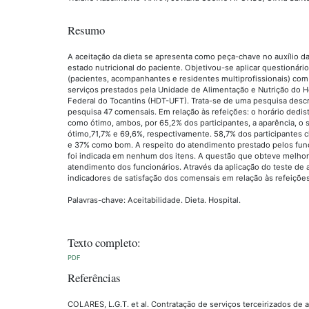
Resumo
A aceitação da dieta se apresenta como peça-chave no auxílio
estado nutricional do paciente. Objetivou-se aplicar questionár
(pacientes, acompanhantes e residentes multiprofissionais) com i
serviços prestados pela Unidade de Alimentação e Nutrição do H
Federal do Tocantins (HDT-UFT). Trata-se de uma pesquisa descrit
pesquisa 47 comensais. Em relação às refeições: o horário dedist
como ótimo, ambos, por 65,2% dos participantes, a aparência, o
ótimo,71,7% e 69,6%, respectivamente. 58,7% dos participantes c
e 37% como bom. A respeito do atendimento prestado pelos func
foi indicada em nenhum dos itens. A questão que obteve melhor 
atendimento dos funcionários. Através da aplicação do teste de a
indicadores de satisfação dos comensais em relação às refeições
Palavras-chave: Aceitabilidade. Dieta. Hospital.
Texto completo:
PDF
Referências
COLARES, L.G.T. et al. Contratação de serviços terceirizados de a