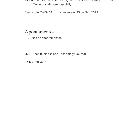
BRASIL. DECRETO-LEI Nº 5.452, DE 1º DE MAIO DE 1943. Consolid
https://www.planalto.gov.br/ccivil_
/decretolei/Del5452.htm. Acesso em: 25 de Set. 2022.
Apontamentos
Não há apontamentos.
JNT - Facit Business and Technology Journal
ISSN 2526-4281