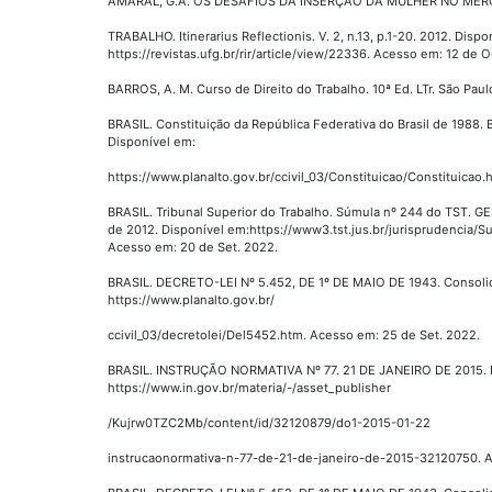
AMARAL, G.A. OS DESAFIOS DA INSERÇÃO DA MULHER NO ME
TRABALHO. Itinerarius Reflectionis. V. 2, n.13, p.1-20. 2012. Dispo
https://revistas.ufg.br/rir/article/view/22336. Acesso em: 12 de O
BARROS, A. M. Curso de Direito do Trabalho. 10ª Ed. LTr. São Paul
BRASIL. Constituição da República Federativa do Brasil de 1988. Br
Disponível em:
https://www.planalto.gov.br/ccivil_03/Constituicao/Constituicao
BRASIL. Tribunal Superior do Trabalho. Súmula nº 244 do TST
de 2012. Disponível em:https://www3.tst.jus.br/jurisprudencia
Acesso em: 20 de Set. 2022.
BRASIL. DECRETO-LEI Nº 5.452, DE 1º DE MAIO DE 1943. Consolid
https://www.planalto.gov.br/
ccivil_03/decretolei/Del5452.htm. Acesso em: 25 de Set. 2022.
BRASIL. INSTRUÇÃO NORMATIVA Nº 77. 21 DE JANEIRO DE 2015. 
https://www.in.gov.br/materia/-/asset_publisher
/Kujrw0TZC2Mb/content/id/32120879/do1-2015-01-22
instrucaonormativa-n-77-de-21-de-janeiro-de-2015-32120750. A