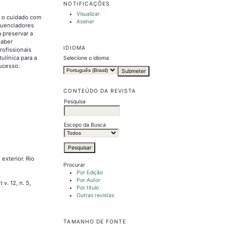
NOTIFICAÇÕES
Visualizar
, o cuidado com
Assinar
fluenciadores
 preservar a
saber
IDIOMA
ofissionais
ulínica para a
Selecione o idioma
sucesso.
CONTEÚDO DA REVISTA
Pesquisa
Escopo da Busca
exterior. Rio
Procurar
Por Edição
Por Autor
v. 12, n. 5,
Por título
Outras revistas
TAMANHO DE FONTE