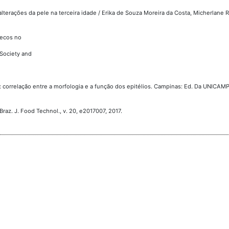
lterações da pele na terceira idade / Erika de Souza Moreira da Costa, Micherlane
secos no
 Society and
os: correlação entre a morfologia e a função dos epitélios. Campinas: Ed. Da UNICAMP,
Braz. J. Food Technol., v. 20, e2017007, 2017.