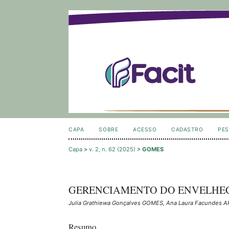
CAPA
SOBRE
ACESSO
CADASTRO
PES
Capa
>
v. 2, n. 62 (2025)
>
GOMES
GERENCIAMENTO DO ENVELHECI
Julia Grathiewa Gonçalves GOMES, Ana Laura Facundes AR
Resumo