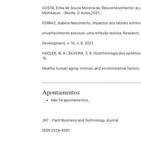
COSTA, Erika de Souza Moreira da. Rejuvenescimento: as a
Mülhbauer. - Recife: O Autor,2021.
FERRAZ, Isabela Nascimento. Impactos dos fatores extrín
envelhecimento precoce: uma reflexão teórica. Research,
Development, v. 10, n. 6. 2021.
HADLER, W. A.; SILVEIRA, S. R. Histofisiologia dos epitéli
15.
Healthy human aging: intrinsic and environmental factors. 
Apontamentos
Não há apontamentos.
JNT - Facit Business and Technology Journal
ISSN 2526-4281