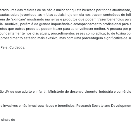
derado uma das maiores ou se não a maior conquista buscada por todos atualmente
pautas sobre juventude, as mídias sociais hoje em dia nos trazem conteúdos de in
ém de “skincare” mostrando maneiras e produtos que podem trazer benefícios para
ial saudável, porém é de grande importância o acompanhamento profissional para 
os que outros produtos podem trazer para se envelhecer melhor. A procura por pr
abundantemente nos dias atuais, procedimentos esses como aplicação de toxina bot
um procedimento estético mais evasivo, mas com uma porcentagem significativa de 
 Pele. Cuidados.
o UV de uso adulto e infantil. Ministério do desenvolvimento, indústria e comércio 
invasivos e não invasivos: riscos e benefícios. Research Society and Development 
 sinais de