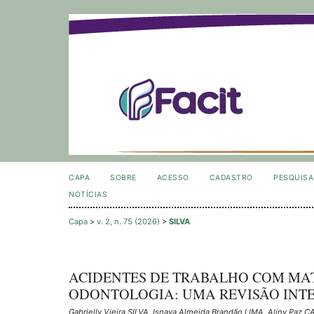
CAPA
SOBRE
ACESSO
CADASTRO
PESQUISA
NOTÍCIAS
Capa
>
v. 2, n. 75 (2026)
>
SILVA
ACIDENTES DE TRABALHO COM MAT
ODONTOLOGIA: UMA REVISÃO INT
Gabrielly Vieira SILVA, Isnaya Almeida Brandão LIMA, Aliny Paz 