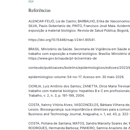
PDF
Referências
ALENCAR-FEIJÓ, Lia de Castro; BARBALHO, Erika de Vasconcelo
SILVA, Paulo Goberlanio de; PINTO, Francisco José Maia. Acident
exposição a material biológico. Revista de Salud Pública, Bogotá, v.
https://doi.org/10.15446/rsap.V24n1.90541.
BRASIL. Ministério da Saúde. Secretaria de Vigilância em Saúde 
trabalho com exposição a material biológico. Brasília: Ministério d
https://www.gov.br/saude/pt-br/centrais-de
conteudo/publicacoes/boletins/epidemiologicos/edicoes/2023/
epidemiologico-volume-54-no-17. Acesso em: 30 maio 2026.
CIORLIA, Luiz Antônio dos Santos; ZANETTA, Dirce Maria Trevisa
trabalho com material biológico: hepatites B e C em profissionais
Trabalho, v. 2, n. 3, p. 191-199, 2004.
COSTA, Itainny Vitória Alves; VASCONCELOS, Bárbara Vilhena de;
Lessio. Biossegurança: sua importância e diretrizes para a comu
Business and Technology Journal, Araguaína, v. 1, ed. 43, p. 322-
COSTA, Poliana de Santana; MATOS, Sandra Marcelly Soares de; M
RODRIGUES, Hermanda Barbosa; PINHEIRO, Samnia Anacleto de A