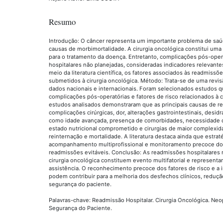
Resumo
Introdução: O câncer representa um importante problema de saú
causas de morbimortalidade. A cirurgia oncológica constitui uma
para o tratamento da doença. Entretanto, complicações pós-ope
hospitalares não planejadas, consideradas indicadores relevantes 
meio da literatura científica, os fatores associados às readmiss
submetidos à cirurgia oncológica. Método: Trata-se de uma revisã
dados nacionais e internacionais. Foram selecionados estudos 
complicações pós-operatórias e fatores de risco relacionados à c
estudos analisados demonstraram que as principais causas de re
complicações cirúrgicas, dor, alterações gastrointestinais, desi
como idade avançada, presença de comorbidades, necessidade de
estado nutricional comprometido e cirurgias de maior complexi
reinternação e mortalidade. A literatura destaca ainda que estrat
acompanhamento multiprofissional e monitoramento precoce dos
readmissões evitáveis. Conclusão: As readmissões hospitalares
cirurgia oncológica constituem evento multifatorial e represent
assistência. O reconhecimento precoce dos fatores de risco e 
podem contribuir para a melhoria dos desfechos clínicos, reduçã
segurança do paciente.
Palavras-chave: Readmissão Hospitalar. Cirurgia Oncológica. Neo
Segurança do Paciente.