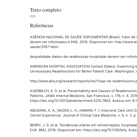
Texto completo:
PDF
Referências
AGÊNCIA NACIONAL DE SAÚDE SUPLEMENTAR (Brasil). Fator de Qu
devem ser informados à ANS. 2016. Disponível em: http://www.an
saude/3167-fator-
dequalidade-dados-de-readmissao-hospitalar-devem-ser-inform
AMERICAN HOSPITAL ASSOCIATION (United States). Examining th
Unnecessary Readmissions for Better Patient Care. Washington: 
http://www.aha.org/research/reports/tw/11sep-tw-readmissions.p
AUERBACH, A. D. et al. Preventability and Causes of Readmission
Patients. JAMA Internal Medicine, San Francisco, v. 176, n. 4, 201
https://doi.org/10.1001/jamainternmed.2015.7863. Acesso em: 8 n
ABUSARA, A. A.; NAZER, L. H.; HAWARI, F. I. Intensive Care Unit 
Center Experience. Journal of Critical Care Medicine, v. 5, n. 2, p
BERRY, J. G. et al. Tendências etárias em reinternações hospitala
EUA. BMJ, 2018. Disponível em: https://doi.org/10.1136/bmj. Aces