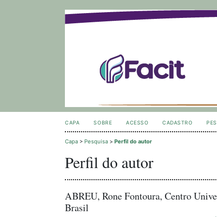
CAPA
SOBRE
ACESSO
CADASTRO
PES
Capa
>
Pesquisa
>
Perfil do autor
Perfil do autor
ABREU, Rone Fontoura, Centro Univer
Brasil