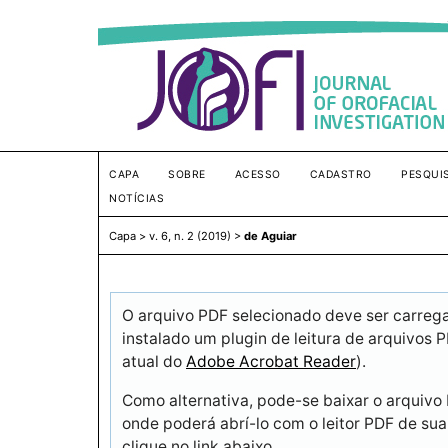
CAPA
SOBRE
ACESSO
CADASTRO
PESQUI
NOTÍCIAS
Capa
>
v. 6, n. 2 (2019)
>
de Aguiar
O arquivo PDF selecionado deve ser carreg
instalado um plugin de leitura de arquivos
atual do
Adobe Acrobat Reader
).
Como alternativa, pode-se baixar o arquivo
onde poderá abrí-lo com o leitor PDF de sua
clique no link abaixo.