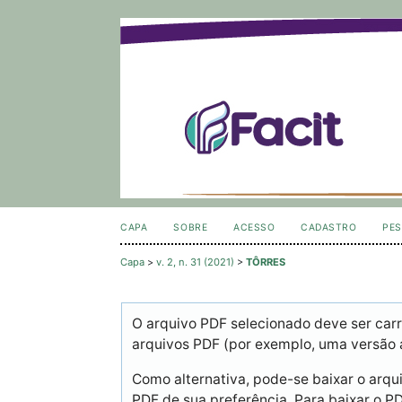
CAPA
SOBRE
ACESSO
CADASTRO
PES
Capa
>
v. 2, n. 31 (2021)
>
TÔRRES
O arquivo PDF selecionado deve ser carr
arquivos PDF (por exemplo, uma versão 
Como alternativa, pode-se baixar o arqu
PDF de sua preferência. Para baixar o PDF