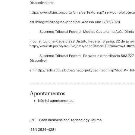
Disponível em:
http://www.stf.jus.br/portal/cms/verTexto.asp? servico=bibliotec
caBibliografia&pagina=principal. Acesso em: 12/12/2020.
______ Supremo Tribunal Federal. Medida Cautelar na Ação Direta
Inconstitucionalidade 6.298 Distrito Federal. Brasília, 22 de jane
http://www.stf.jus.br/arquivo/cms/noticiaNoticiaStf/anexo/ADI62
______ Supremo Tribunal Federal. Recurso extraordinário 593.727 
Disponível
em:http://redir.stf.jus.br/paginadorpub/paginador.jsp?docTP=T
Apontamentos
Não há apontamentos.
JNT - Facit Business and Technology Journal
ISSN 2526-4281