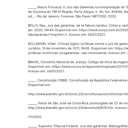
______ Mauro Fonseca. O Juiz das Garantias na Interpretação do 
de Doutrina do TRF4ª Região, Porto Alegre, n. 40, fev. AVENA, No
ed., – Rio de Janeiro: Forense; São Paulo: MÉTODO, 2020.
BELLO, Ney. Juiz das garantias: de te fabula narratur. Crime e cas
jan. 2020, 14h44. Disponível em: https://www.conjur.com.br/2020
fabulanarratur?imprimir=1. Acesso em: 28/01/2021.
BOLLMANN, Vilian. Críticas lógico-jurídicas contra o juiz de garan
Jurídico, 10 de novembro de 2011, 9h08. Disponível em: https://
juridicas-instituicao-juizgarantias- sao-necessarias: Acesso em:
BRASIL, Conselho Nacional de Justiça. Código de ética da magistr
Disponível em: https://www.cnj.jus.br/wpcontent/uploads/2011/0
Acesso em: 24/01/2021.
______ Constituição (1988). Constituição da República Federativa
Disponível em:
http://www.planalto.gov.br/ccivil_03/constituicao/constituicao.h
______. Pacto de São José da Costa Rica: promulgado de 22 de n
http://www.planalto.gov.br/ccivil_03/decreto/d0678.htm. Acesso
/11/2020.
______. Supremo Tribunal Federal. Juiz das garantias. Bibliograf