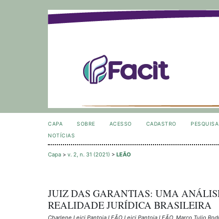
CAPA
SOBRE
ACESSO
CADASTRO
PESQUISA
NOTÍCIAS
Capa
>
v. 2, n. 31 (2021)
>
LEÃO
JUIZ DAS GARANTIAS: UMA ANÁLISE
REALIDADE JURÍDICA BRASILEIRA
Charlene Leici Pantoja LEÃO Leici Pantoja LEÃO, Marco Tulio Ro