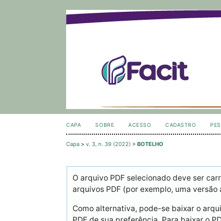
CAPA
SOBRE
ACESSO
CADASTRO
PES
Capa
>
v. 3, n. 39 (2022)
>
BOTELHO
O arquivo PDF selecionado deve ser carr
arquivos PDF (por exemplo, uma versão 
Como alternativa, pode-se baixar o arqu
PDF de sua preferência. Para baixar o PDF