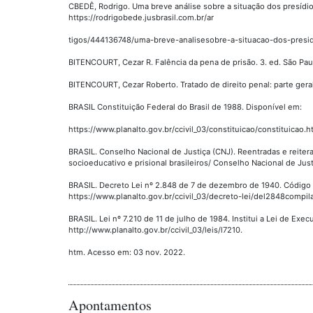
CBEDÊ, Rodrigo. Uma breve análise sobre a situação dos presídios
https://rodrigobede.jusbrasil.com.br/ar
tigos/444136748/uma-breve-analisesobre-a-situacao-dos-presidi
BITENCOURT, Cezar R. Falência da pena de prisão. 3. ed. São Paulo
BITENCOURT, Cezar Roberto. Tratado de direito penal: parte geral v
BRASIL Constituição Federal do Brasil de 1988. Disponível em:
https://www.planalto.gov.br/ccivil_03/constituicao/constituicao.
BRASIL. Conselho Nacional de Justiça (CNJ). Reentradas e reitera
socioeducativo e prisional brasileiros/ Conselho Nacional de Justi
BRASIL. Decreto Lei nº 2.848 de 7 de dezembro de 1940. Código 
https://www.planalto.gov.br/ccivil_03/decreto-lei/del2848compi
BRASIL. Lei nº 7.210 de 11 de julho de 1984. Institui a Lei de Exe
http://www.planalto.gov.br/ccivil_03/leis/l7210.
htm. Acesso em: 03 nov. 2022.
Apontamentos