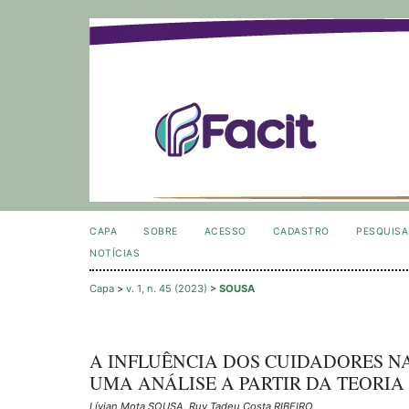
CAPA
SOBRE
ACESSO
CADASTRO
PESQUISA
NOTÍCIAS
Capa
>
v. 1, n. 45 (2023)
>
SOUSA
A INFLUÊNCIA DOS CUIDADORES N
UMA ANÁLISE A PARTIR DA TEORI
Lívian Mota SOUSA, Ruy Tadeu Costa RIBEIRO