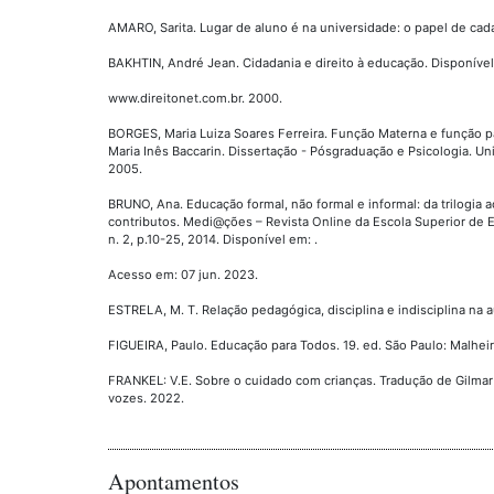
AMARO, Sarita. Lugar de aluno é na universidade: o papel de cad
BAKHTIN, André Jean. Cidadania e direito à educação. Disponíve
www.direitonet.com.br. 2000.
BORGES, Maria Luiza Soares Ferreira. Função Materna e função pa
Maria Inês Baccarin. Dissertação - Pósgraduação e Psicologia. Un
2005.
BRUNO, Ana. Educação formal, não formal e informal: da trilogia 
contributos. Medi@ções – Revista Online da Escola Superior de Ed
n. 2, p.10-25, 2014. Disponível em: .
Acesso em: 07 jun. 2023.
ESTRELA, M. T. Relação pedagógica, disciplina e indisciplina na au
FIGUEIRA, Paulo. Educação para Todos. 19. ed. São Paulo: Malheir
FRANKEL: V.E. Sobre o cuidado com crianças. Tradução de Gilmar 
vozes. 2022.
Apontamentos