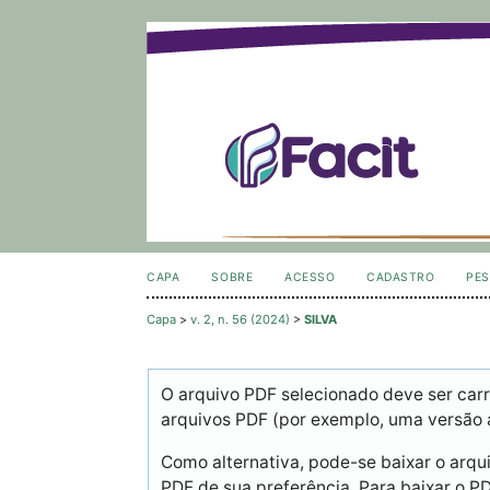
CAPA
SOBRE
ACESSO
CADASTRO
PES
Capa
>
v. 2, n. 56 (2024)
>
SILVA
O arquivo PDF selecionado deve ser carr
arquivos PDF (por exemplo, uma versão 
Como alternativa, pode-se baixar o arqu
PDF de sua preferência. Para baixar o PDF