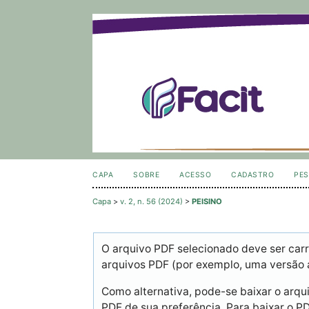
CAPA
SOBRE
ACESSO
CADASTRO
PES
Capa
>
v. 2, n. 56 (2024)
>
PEISINO
O arquivo PDF selecionado deve ser carr
arquivos PDF (por exemplo, uma versão 
Como alternativa, pode-se baixar o arqu
PDF de sua preferência. Para baixar o PDF