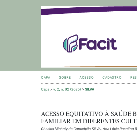
CAPA
SOBRE
ACESSO
CADASTRO
PES
Capa
>
v. 2, n. 62 (2025)
>
SILVA
ACESSO EQUITATIVO À SAÚDE 
FAMILIAR EM DIFERENTES CULT
Géssica Michely da Conceição SILVA, Ana Lúcia Roselino 