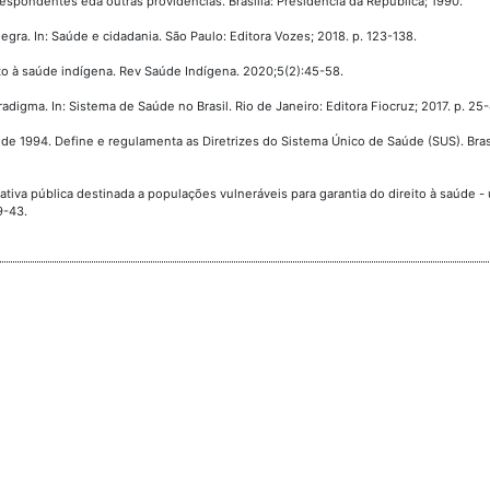
spondentes edá outras providências. Brasília: Presidência da República; 1990.
egra. In: Saúde e cidadania. São Paulo: Editora Vozes; 2018. p. 123-138.
to à saúde indígena. Rev Saúde Indígena. 2020;5(2):45-58.
igma. In: Sistema de Saúde no Brasil. Rio de Janeiro: Editora Fiocruz; 2017. p. 25
io de 1994. Define e regulamenta as Diretrizes do Sistema Único de Saúde (SUS). Brasí
iativa pública destinada a populações vulneráveis para garantia do direito à saúde -
9-43.