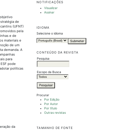
NOTIFICAÇÕES
Visualizar
Assinar
objetivo
stratégia de
ocantins (UFNT)
IDIOMA
promovidos pela
Selecione o idioma
rinhas e de
os materiais e
romoção de um
alta demanda. A
CONTEÚDO DA REVISTA
Campanhas
Pesquisa
ais para
a ESF pode
dotar políticas
Escopo da Busca
Procurar
Por Edição
Por Autor
Por título
Outras revistas
peração da
TAMANHO DE FONTE