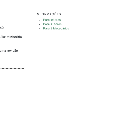
INFORMAÇÕES
Para leitores
Para Autores
-40.
Para Bibliotecários
lia: Ministério
 uma revisão