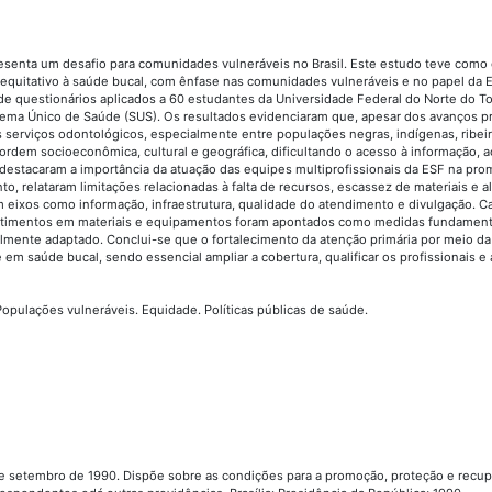
esenta um desafio para comunidades vulneráveis no Brasil. Este estudo teve como 
o equitativo à saúde bucal, com ênfase nas comunidades vulneráveis e no papel da E
o de questionários aplicados a 60 estudantes da Universidade Federal do Norte do T
istema Único de Saúde (SUS). Os resultados evidenciaram que, apesar dos avanços 
s serviços odontológicos, especialmente entre populações negras, indígenas, ribei
e ordem socioeconômica, cultural e geográfica, dificultando o acesso à informação, a
s destacaram a importância da atuação das equipes multiprofissionais da ESF na p
to, relataram limitações relacionadas à falta de recursos, escassez de materiais e 
eixos como informação, infraestrutura, qualidade do atendimento e divulgação. 
nvestimentos em materiais e equipamentos foram apontados como medidas fundament
almente adaptado. Conclui-se que o fortalecimento da atenção primária por meio d
em saúde bucal, sendo essencial ampliar a cobertura, qualificar os profissionais e a
 Populações vulneráveis. Equidade. Políticas públicas de saúde.
19 de setembro de 1990. Dispõe sobre as condições para a promoção, proteção e recu