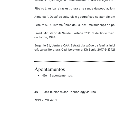
saúde, a organização e o funcionamento dos serviços corre
Ribeiro L. As barreiras estruturais na saúde da população n
Almeida R. Desafios culturais e geográficos no atendimen
Pereira A. O Sistema Único de Saúde: uma mudança de parad
Brasil. Ministério da Saúde. Portaria nº 1.101, de 12 de ma
da Saúde; 1994.
Eugenio SJ, Ventura CAA. Estratégia saúde da família: inic
crítica da literatura. Cad Ibero-Amer Dir Sanit. 2017;6(3):12
Apontamentos
Não há apontamentos.
JNT - Facit Business and Technology Journal
ISSN 2526-4281