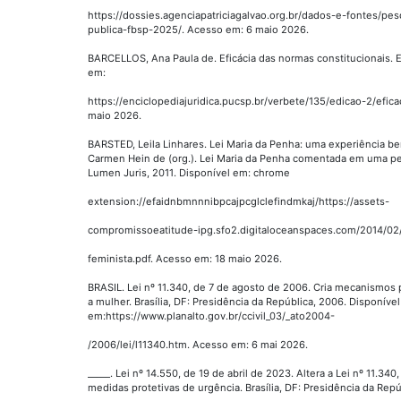
https://dossies.agenciapatriciagalvao.org.br/dados-e-fontes/pe
publica-fbsp-2025/. Acesso em: 6 maio 2026.
BARCELLOS, Ana Paula de. Eficácia das normas constitucionais. E
em:
https://enciclopediajuridica.pucsp.br/verbete/135/edicao-2/efic
maio 2026.
BARSTED, Leila Linhares. Lei Maria da Penha: uma experiência 
Carmen Hein de (org.). Lei Maria da Penha comentada em uma pers
Lumen Juris, 2011. Disponível em: chrome
extension://efaidnbmnnnibpcajpcglclefindmkaj/https://assets-
compromissoeatitude-ipg.sfo2.digitaloceanspaces.com/2014/02
feminista.pdf. Acesso em: 18 maio 2026.
BRASIL. Lei nº 11.340, de 7 de agosto de 2006. Cria mecanismos pa
a mulher. Brasília, DF: Presidência da República, 2006. Disponível
em:https://www.planalto.gov.br/ccivil_03/_ato2004-
/2006/lei/l11340.htm. Acesso em: 6 mai 2026.
_____. Lei nº 14.550, de 19 de abril de 2023. Altera a Lei nº 11.34
medidas protetivas de urgência. Brasília, DF: Presidência da Repú