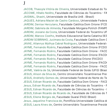
J
JACOB, Thassyla Vitória de Oliveira
, Universidade Estadual do Toc
JÁCOME, Hítallo Nolêto
, Faculdade de Ciências do Tocantins - FA
JAISWAL, Shashi
, Universidade de Brasília UnB . (Brasil)
JAQUES, Adriana Maciel de Castro Cardoso
, Universidade Federa
JARDIM, Denise Herculano
, Faculdade Católica Dom Orione (FCDO
JARDIM, Gabriela de Almeida
, Faculdade Morgana Potrich (FAMP) 
JARDIM, Josiane da Costa
, Universidade Federal do Tocantins UFT
JARDIM, Marcos Coelho
, Instituto Educacional Santa Catarina (I
JARDIM SOBRINHO, Jucimara da Costa
, Faculdade Católica Dom 
JAVAE, Allannys Mythya Cabral Rodrigues
, Universidade Federal 
JAYME, Fernando Rizério
, Faculdade Católica Dom Orione (FCDO) 
JAYME, Fernando Rizéiro
, Faculdade Católica Dom Orione - FAC
JAYME, Fernando Rizério
, Faculdade Católica Dom Orione (FACDO
JAYME, Fernando Rizério
, Faculdade Católica Orione (FACDO)
JAYME, Fernando Rizério
, Faculdade Católica Dom Orione (FACD
JAYME, Fernando Rizério
, Faculdade Católica Dom Orione - FAC
JAYME, Valéria de Sá
, Universidade Federal de Goiás (UFG) (Brasi
JESUS, Alison da Silva de
, Centro Universitário Tocantinense Pre
JESUS, Andrielly Gomes de
, Universidade Federal do Norte do To
JESUS, Edivan Ricardo de
, Faculdade Católica Dom Orione - FA
Jesus, Edivan Ricardo de
, Faculdade de Ciências do Tocantins - 
JESUS, Edivan Ricardo de
, Faculdade de Ciências do Tocantins -
JESUS, Edivan Ricardo de Ricardo de
, Faculdade de Ciências do 
JESUS, Eliene Borges de
, Faculdade Guaraí (FAG) (Brasil)
Jesus, Jaqueline Francisca de
, Pontifícia Universidade Católica 
JESUS, Laura Alves de
, Centro Universitário Tocantinense Presid