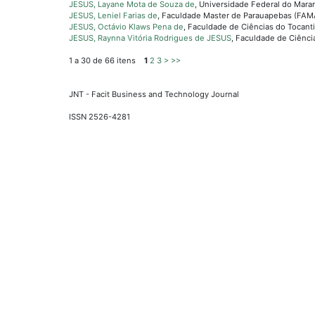
JESUS, Layane Mota de Souza de
, Universidade Federal do Mar
JESUS, Leniel Farias de
, Faculdade Master de Parauapebas (FAMA
JESUS, Octávio Klaws Pena de
, Faculdade de Ciências do Tocantin
JESUS, Raynna Vitória Rodrigues de JESUS
, Faculdade de Ciência
1 a 30 de 66 itens
1
2
3
>
>>
JNT - Facit Business and Technology Journal
ISSN 2526-4281