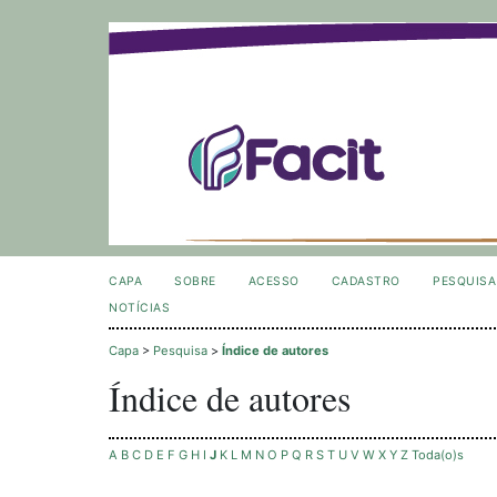
CAPA
SOBRE
ACESSO
CADASTRO
PESQUISA
NOTÍCIAS
Capa
>
Pesquisa
>
Índice de autores
Índice de autores
A
B
C
D
E
F
G
H
I
J
K
L
M
N
O
P
Q
R
S
T
U
V
W
X
Y
Z
Toda(o)s