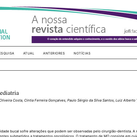
ESQUISA
ATUAL
ANTERIORES
NOTÍCIAS
ediatria
Oliveira Costa, Cintia Ferreira Gonçalves, Paulo Sérgio da Silva Santos, Luiz Alberto
vidade bucal sofre alterações que podem ser observadas pelo cirurgião-dentista. A 
entes submetidos a tratamentos oncológicos. O tratamento de MO consiste em cu