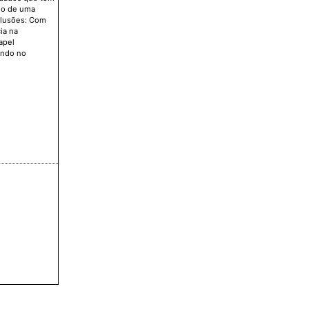
eio de uma
nclusões: Com
ia na
apel
ando no