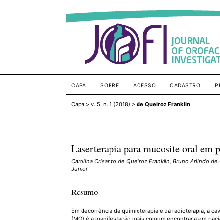
CAPA
SOBRE
ACESSO
CADASTRO
P
Capa
>
v. 5, n. 1 (2018)
>
de Queiroz Franklin
Laserterapia para mucosite oral em p
Carolina Crisanto de Queiroz Franklin, Bruno Arlindo de 
Junior
Resumo
Em decorrência da quimioterapia e da radioterapia, a ca
(MO) é a manifestação mais comum encontrada em paci