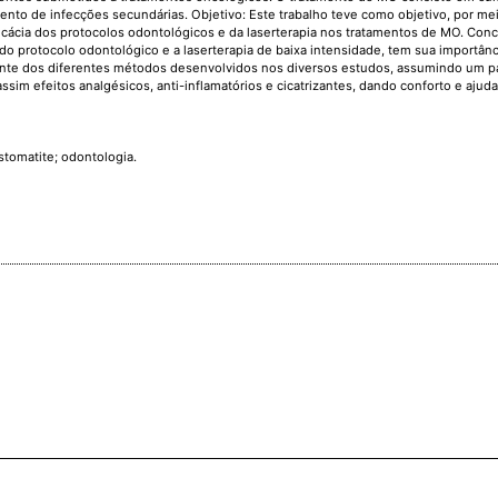
mento de infecções secundárias. Objetivo: Este trabalho teve como objetivo, por m
 eficácia dos protocolos odontológicos e da laserterapia nos tratamentos de MO. Co
o do protocolo odontológico e a laserterapia de baixa intensidade, tem sua importânc
nte dos diferentes métodos desenvolvidos nos diversos estudos, assumindo um p
im efeitos analgésicos, anti-inflamatórios e cicatrizantes, dando conforto e ajud
stomatite; odontologia.