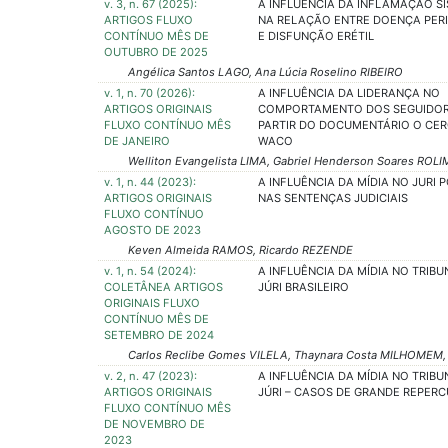
v. 3, n. 67 (2025):
A INFLUÊNCIA DA INFLAMAÇÃO S
ARTIGOS FLUXO
NA RELAÇÃO ENTRE DOENÇA PER
CONTÍNUO MÊS DE
E DISFUNÇÃO ERÉTIL
OUTUBRO DE 2025
Angélica Santos LAGO, Ana Lúcia Roselino RIBEIRO
v. 1, n. 70 (2026):
A INFLUÊNCIA DA LIDERANÇA NO
ARTIGOS ORIGINAIS
COMPORTAMENTO DOS SEGUIDOR
FLUXO CONTÍNUO MÊS
PARTIR DO DOCUMENTÁRIO O CER
DE JANEIRO
WACO
Welliton Evangelista LIMA, Gabriel Henderson Soares ROLI
v. 1, n. 44 (2023):
A INFLUÊNCIA DA MÍDIA NO JURI 
ARTIGOS ORIGINAIS
NAS SENTENÇAS JUDICIAIS
FLUXO CONTÍNUO
AGOSTO DE 2023
Keven Almeida RAMOS, Ricardo REZENDE
v. 1, n. 54 (2024):
A INFLUÊNCIA DA MÍDIA NO TRIBU
COLETÂNEA ARTIGOS
JÚRI BRASILEIRO
ORIGINAIS FLUXO
CONTÍNUO MÊS DE
SETEMBRO DE 2024
Carlos Reclibe Gomes VILELA, Thaynara Costa MILHOMEM, 
v. 2, n. 47 (2023):
A INFLUÊNCIA DA MÍDIA NO TRIBU
ARTIGOS ORIGINAIS
JÚRI – CASOS DE GRANDE REPER
FLUXO CONTÍNUO MÊS
DE NOVEMBRO DE
2023