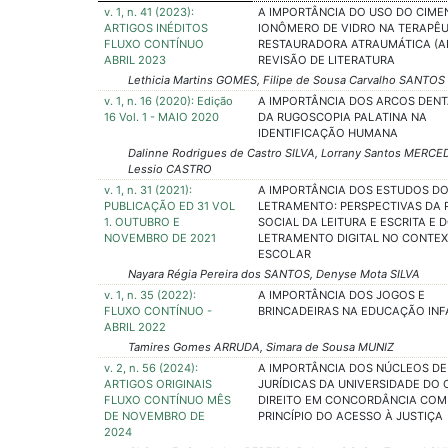
v. 1, n. 41 (2023):
A IMPORTÂNCIA DO USO DO CIME
ARTIGOS INÉDITOS
IONÔMERO DE VIDRO NA TERAPÊU
FLUXO CONTÍNUO
RESTAURADORA ATRAUMÁTICA (AR
ABRIL 2023
REVISÃO DE LITERATURA
Lethicia Martins GOMES, Filipe de Sousa Carvalho SANTOS
v. 1, n. 16 (2020): Edição
A IMPORTÂNCIA DOS ARCOS DENT
16 Vol. 1 - MAIO 2020
DA RUGOSCOPIA PALATINA NA
IDENTIFICAÇÃO HUMANA
Dalinne Rodrigues de Castro SILVA, Lorrany Santos MERCE
Lessio CASTRO
v. 1, n. 31 (2021):
A IMPORTÂNCIA DOS ESTUDOS D
PUBLICAÇÃO ED 31 VOL
LETRAMENTO: PERSPECTIVAS DA 
1. OUTUBRO E
SOCIAL DA LEITURA E ESCRITA E 
NOVEMBRO DE 2021
LETRAMENTO DIGITAL NO CONTE
ESCOLAR
Nayara Régia Pereira dos SANTOS, Denyse Mota SILVA
v. 1, n. 35 (2022):
A IMPORTÂNCIA DOS JOGOS E
FLUXO CONTÍNUO -
BRINCADEIRAS NA EDUCAÇÃO INF
ABRIL 2022
Tamires Gomes ARRUDA, Simara de Sousa MUNIZ
v. 2, n. 56 (2024):
A IMPORTÂNCIA DOS NÚCLEOS DE
ARTIGOS ORIGINAIS
JURÍDICAS DA UNIVERSIDADE DO 
FLUXO CONTÍNUO MÊS
DIREITO EM CONCORDÂNCIA COM
DE NOVEMBRO DE
PRINCÍPIO DO ACESSO À JUSTIÇA
2024