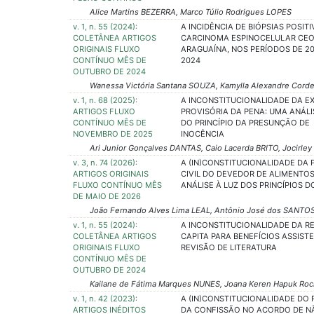
Alice Martins BEZERRA, Marco Túlio Rodrigues LOPES
v. 1, n. 55 (2024):
A INCIDÊNCIA DE BIÓPSIAS POSIT
COLETÂNEA ARTIGOS
CARCINOMA ESPINOCELULAR CEO
ORIGINAIS FLUXO
ARAGUAÍNA, NOS PERÍODOS DE 20
CONTÍNUO MÊS DE
2024
OUTUBRO DE 2024
Wanessa Victória Santana SOUZA, Kamylla Alexandre Corde
v. 1, n. 68 (2025):
A INCONSTITUCIONALIDADE DA 
ARTIGOS FLUXO
PROVISÓRIA DA PENA: UMA ANÁLI
CONTÍNUO MÊS DE
DO PRINCÍPIO DA PRESUNÇÃO DE
NOVEMBRO DE 2025
INOCÊNCIA
Ari Junior Gonçalves DANTAS, Caio Lacerda BRITO, Jocirle
v. 3, n. 74 (2026):
A (IN)CONSTITUCIONALIDADE DA 
ARTIGOS ORIGINAIS
CIVIL DO DEVEDOR DE ALIMENTOS
FLUXO CONTÍNUO MÊS
ANÁLISE À LUZ DOS PRINCÍPIOS D
DE MAIO DE 2026
João Fernando Alves Lima LEAL, Antônio José dos SANTOS,
v. 1, n. 55 (2024):
A INCONSTITUCIONALIDADE DA R
COLETÂNEA ARTIGOS
CAPITA PARA BENEFÍCIOS ASSISTE
ORIGINAIS FLUXO
REVISÃO DE LITERATURA
CONTÍNUO MÊS DE
OUTUBRO DE 2024
Kailane de Fátima Marques NUNES, Joana Keren Hapuk Ro
v. 1, n. 42 (2023):
A (IN)CONSTITUCIONALIDADE DO 
ARTIGOS INÉDITOS
DA CONFISSÃO NO ACORDO DE N