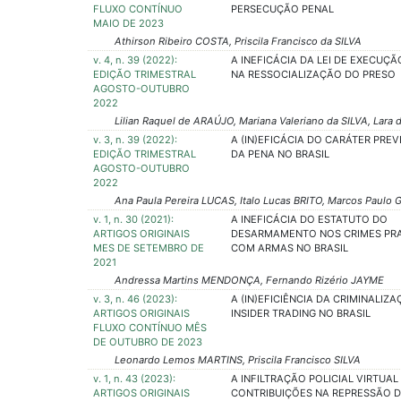
FLUXO CONTÍNUO
PERSECUÇÃO PENAL
MAIO DE 2023
Athirson Ribeiro COSTA, Priscila Francisco da SILVA
v. 4, n. 39 (2022):
A INEFICÁCIA DA LEI DE EXECUÇÃ
EDIÇÃO TRIMESTRAL
NA RESSOCIALIZAÇÃO DO PRESO
AGOSTO-OUTUBRO
2022
Lilian Raquel de ARAÚJO, Mariana Valeriano da SILVA, Lara 
v. 3, n. 39 (2022):
A (IN)EFICÁCIA DO CARÁTER PRE
EDIÇÃO TRIMESTRAL
DA PENA NO BRASIL
AGOSTO-OUTUBRO
2022
Ana Paula Pereira LUCAS, Italo Lucas BRITO, Marcos Paul
v. 1, n. 30 (2021):
A INEFICÁCIA DO ESTATUTO DO
ARTIGOS ORIGINAIS
DESARMAMENTO NOS CRIMES PR
MES DE SETEMBRO DE
COM ARMAS NO BRASIL
2021
Andressa Martins MENDONÇA, Fernando Rizério JAYME
v. 3, n. 46 (2023):
A (IN)EFICIÊNCIA DA CRIMINALIZ
ARTIGOS ORIGINAIS
INSIDER TRADING NO BRASIL
FLUXO CONTÍNUO MÊS
DE OUTUBRO DE 2023
Leonardo Lemos MARTINS, Priscila Francisco SILVA
v. 1, n. 43 (2023):
A INFILTRAÇÃO POLICIAL VIRTUAL
ARTIGOS ORIGINAIS
CONTRIBUIÇÕES NA REPRESSÃO D