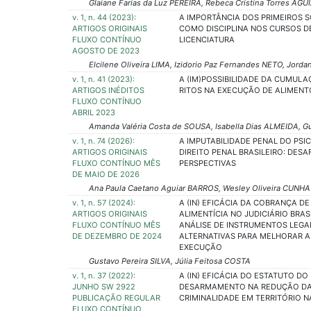
Glaiane Farias da Luz PEREIRA, Rebeca Cristina Torres AGU
v. 1, n. 44 (2023):
A IMPORTÂNCIA DOS PRIMEIROS 
ARTIGOS ORIGINAIS
COMO DISCIPLINA NOS CURSOS D
FLUXO CONTÍNUO
LICENCIATURA
AGOSTO DE 2023
Elcilene Oliveira LIMA, Izidorio Paz Fernandes NETO, Jordan
v. 1, n. 41 (2023):
A (IM)POSSIBILIDADE DA CUMULA
ARTIGOS INÉDITOS
RITOS NA EXECUÇÃO DE ALIMENT
FLUXO CONTÍNUO
ABRIL 2023
Amanda Valéria Costa de SOUSA, Isabella Dias ALMEIDA, 
v. 1, n. 74 (2026):
A IMPUTABILIDADE PENAL DO PSI
ARTIGOS ORIGINAIS
DIREITO PENAL BRASILEIRO: DESA
FLUXO CONTÍNUO MÊS
PERSPECTIVAS
DE MAIO DE 2026
Ana Paula Caetano Aguiar BARROS, Wesley Oliveira CUNHA
v. 1, n. 57 (2024):
A (IN) EFICÁCIA DA COBRANÇA D
ARTIGOS ORIGINAIS
ALIMENTÍCIA NO JUDICIÁRIO BRASI
FLUXO CONTÍNUO MÊS
ANÁLISE DE INSTRUMENTOS LEGAI
DE DEZEMBRO DE 2024
ALTERNATIVAS PARA MELHORAR A
EXECUÇÃO
Gustavo Pereira SILVA, Júlia Feitosa COSTA
v. 1, n. 37 (2022):
A (IN) EFICÁCIA DO ESTATUTO DO
JUNHO SW 2922
DESARMAMENTO NA REDUÇÃO D
PUBLICAÇÃO REGULAR
CRIMINALIDADE EM TERRITÓRIO 
FLUXO CONTÍNUO