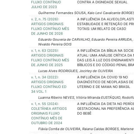
FLUXO CONTÍNUO
CONTRA A DIGNIDADE SEXUAL
JULHO DE 2023
Guilherme Fernandes SOUSA, Kaio Levi Cavalcante BORGES
v. 2, n. 75 (2026):
A INFLUÊNCIA DA ALVEOLOPLAST
ARTIGOS ORIGINAIS
ESTABILIDADE E RETENÇÃO DE P
FLUXO CONTÍNUO MÊS
TOTAIS: UM RELATO DE CASO
DE JUNHO DE 2026
Eduardo Gouveia de CARVALHO, Eduardo Pereira ARRUDA, L
Nivaldo Pereira GOIS
v. 1, n. 63 (2025):
A INFLUÊNCIA DA BÍBLIA NA SOCI
ARTIGOS ORIGINAIS
ATUAL: UMA ANÁLISE CRÍTICA DA
FLUXO CONTÍNUO MÊS
DAS LEIS À LUZ DOS ENSINAMENT
DE JUNHO DE 2025
BÍBLICOS E DO CÓDIGO PENAL BRA
Lucas Alves RODRIGUES, Jocirley de OLIVEIRA
v. 1, n. 34 (2022):
A INFLUÊNCIA DA COVID 19 NO
ARTIGOS ORIGINAIS
DIAGNÓSTICO DE NEOPLASIAS DE
FLUXO CONTÍNUO ED
UTERINO E DE MAMA NO BRASIL
34 VOL. 1
Luanna Ribeiro NEVES, Vitória Miranda EUSTÁQUIO, Rodol
v. 1, n. 55 (2024):
A INFLUÊNCIA DA DIETA NO PERÍ
COLETÂNEA ARTIGOS
GESTACIONAL NA PREFERÊNCIA A
ORIGINAIS FLUXO
DO BEBÊ
CONTÍNUO MÊS DE
OUTUBRO DE 2024
Flávia Corrêa de OLIVEIRA, Raiana Caldas BORGES, Marlene